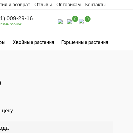
тия и возврат
Отзывы
Оптовикам
Контакты
31) 009-29-16
0
0
казать звонок
уры
Хвойные растения
Горшечные растения
)
ю цену
года