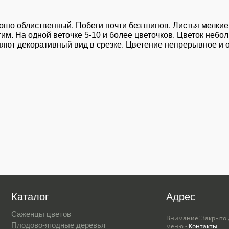
ошо облиственный. Побеги почти без шипов. Листья мелкие
им. На одной веточке 5-10 и более цветочков. Цветок небол
няют декоративный вид в срезке. Цветение непрерывное и о
Каталог
Адрес
Саженцы цветов
Внимание! Закрыто 
Плодово-ягодные деревья
меню -
Контакты