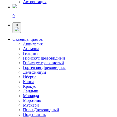
Авторизация
0
0
Саженцы цветов
Аквилегия
Анемона
Гиацинт
Гибискус древовидный
Гибискус травянистый
Гортензия Древовидная
Дельфиниум
Иберис
Канна
Крокус
Ландыш
Монарда
Морозник
Мускари
Пион Древовидный
Подснежник