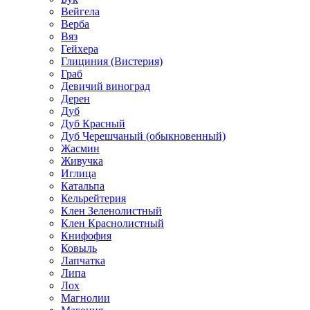
Вейгела
Верба
Вяз
Гейхера
Глициния (Вистерия)
Граб
Девичий виноград
Дерен
Дуб
Дуб Красный
Дуб Черешчаный (обыкновенный)
Жасмин
Живучка
Иглица
Катальпа
Кельрейтерия
Клен Зеленолистный
Клен Краснолистный
Книфофия
Ковыль
Лапчатка
Липа
Лох
Магнолии