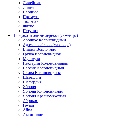
Лилейник
Лилия
Нарцисс
Примула
Тюльпан
Флокс
Петуния
Плодово-ягодные деревья (саженцы)
Абрикос Колоновидный
Адамово яблоко (маклюра)
Вишня Войлочная
Груша Колоновидная
Мушмула
Нектарин Колоновидный
Персик Колоновидный
Слива Колоновидная
Шарафуга
Шефердия
Яблоня
Яблоня Колоновидная
Яблоня Красномякотная
Абрикос
Груша
Айва
Актинидии