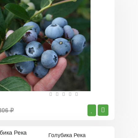
Голубика
Норд
Кантри
806 ₽
Голубика Река