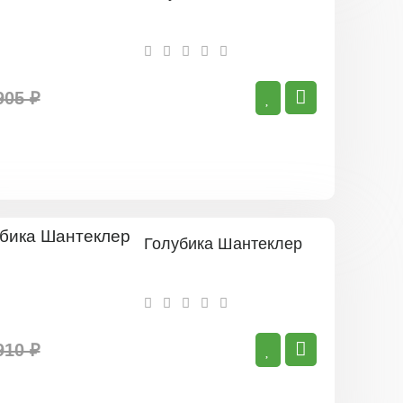
905 ₽
Голубика Шантеклер
910 ₽