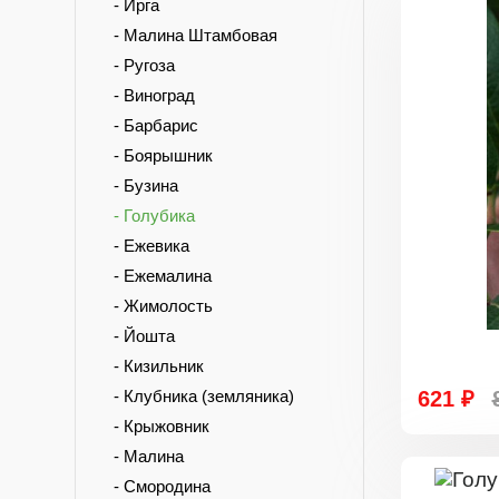
- Ирга
- Малина Штамбовая
- Ругоза
- Виноград
- Барбарис
- Боярышник
- Бузина
- Голубика
- Ежевика
- Ежемалина
- Жимолость
- Йошта
- Кизильник
- Клубника (земляника)
621 ₽
- Крыжовник
- Малина
- Смородина