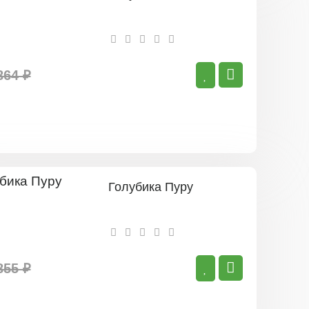
864 ₽
Голубика Пуру
855 ₽