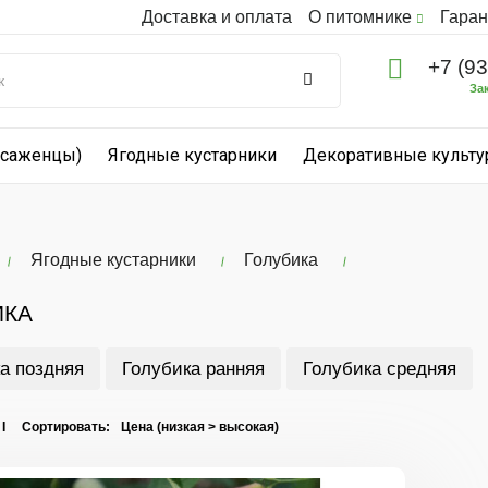
Доставка и оплата
О питомнике
Гаран
+7 (9
За
(саженцы)
Ягодные кустарники
Декоративные культ
Ягодные кустарники
Голубика
ИКА
а поздняя
Голубика ранняя
Голубика средняя
 I Сортировать: