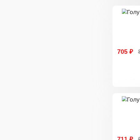
705 ₽
711 ₽