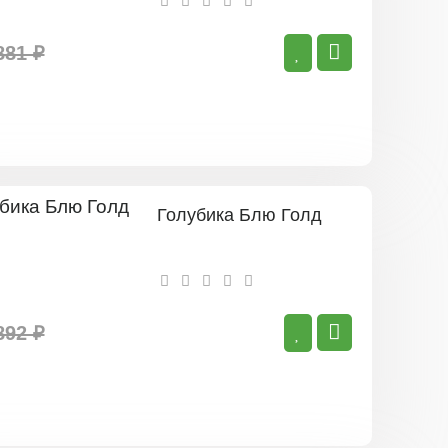
881 ₽
Голубика Блю Голд
892 ₽