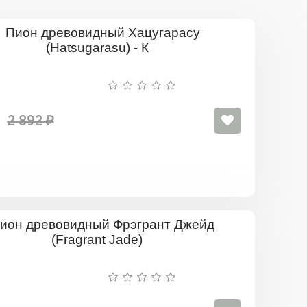
Пион
древовид
Хацугара
(Hatsugar
-
К
2 892 ₽
Пион
древовид
Фрэгрант
Джейд
(Fragrant
Jade)