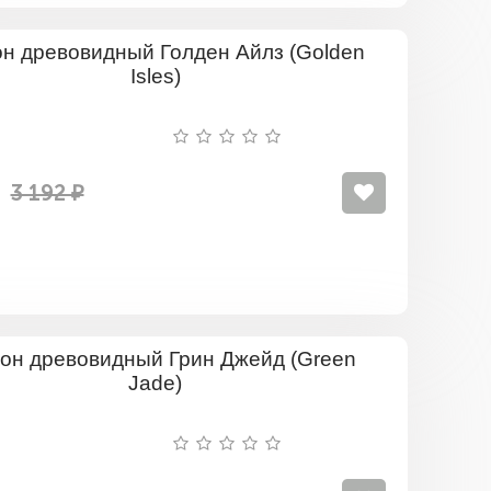
and
jade)
Пион
древовид
Голден
Айлз
(Golden
Isles)
3 192 ₽
Пион
древовид
Грин
Джейд
(Green
Jade)