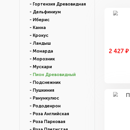
- Гортензия Древовидная
- Дельфиниум
- Иберис
- Канна
- Крокус
- Ландыш
2 427 ₽
- Монарда
- Морозник
- Мускари
- Пион Древовидный
- Подснежник
- Пушкиния
- Ранункулюс
- Рододенрон
- Роза Английская
- Роза Парковая
- Роза Плетистая