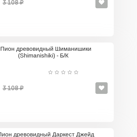
3 108 ₽
Пион
древовид
Шиманиш
(Shimanish
-
Б/
К
3 108 ₽