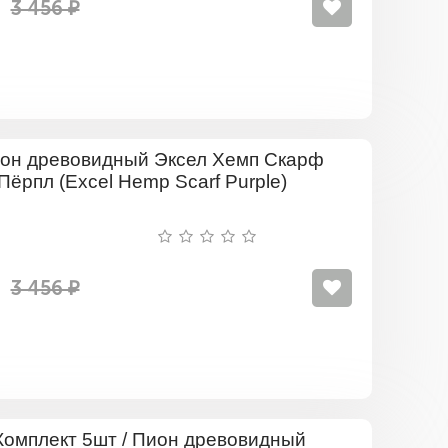
3 456 ₽
Пион
древовид
Эксел
Хемп
Скарф
Пёрпл
(Excel
3 456 ₽
Hemp
Scarf
Purple)