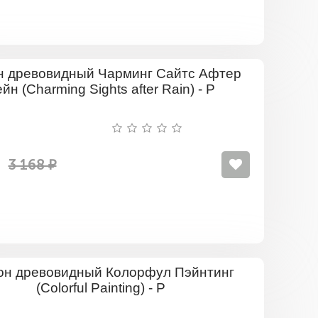
Пион
древовид
Чарминг
Сайтс
Афтер
Рейн
(Charming
3 168 ₽
Sights
after
Rain)
-
Р
Пион
древовид
Колорфул