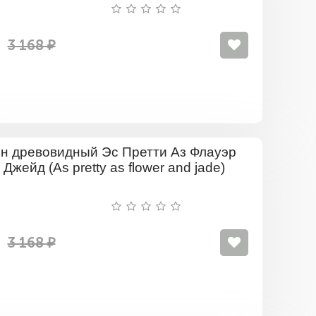
Пэйнтинг
(Colorful
Painting)
-
3 168 ₽
Р
Пион
древовид
Эс
Претти
Аз
Флауэр
Энд
3 168 ₽
Джейд
(As
pretty
as
flower