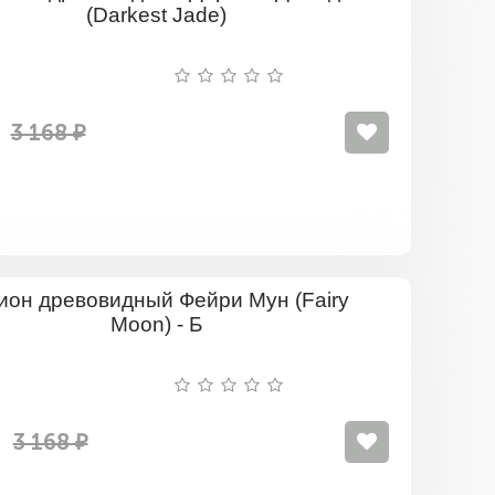
Пион
древовид
Даркест
Джейд
(Darkest
Jade)
3 168 ₽
Пион
древовид
Фейри
Мун
(Fairy
Moon)
-
3 168 ₽
Б