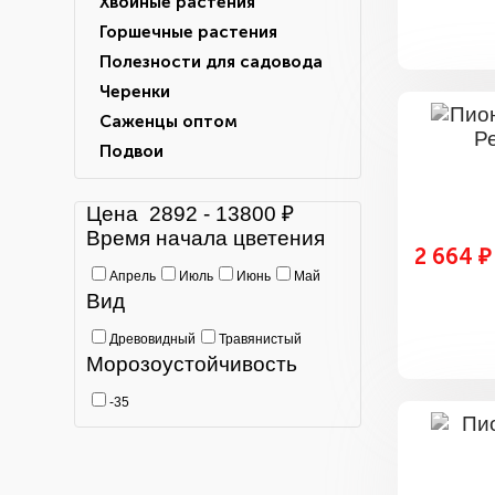
Хвойные растения
Горшечные растения
Полезности для садовода
Черенки
Саженцы оптом
Подвои
Цена
2892
-
13800
₽
Время начала цветения
2 664 ₽
Апрель
Июль
Июнь
Май
Вид
Древовидный
Травянистый
Морозоустойчивость
-35