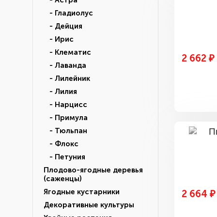
- Астра
- Гладиолус
- Дейция
- Ирис
- Клематис
2 662 ₽
- Лаванда
- Лилейник
- Лилия
- Нарцисс
- Примула
- Тюльпан
- Флокс
- Петуния
Плодово-ягодные деревья
(саженцы)
Ягодные кустарники
2 664 ₽
Декоративные культуры