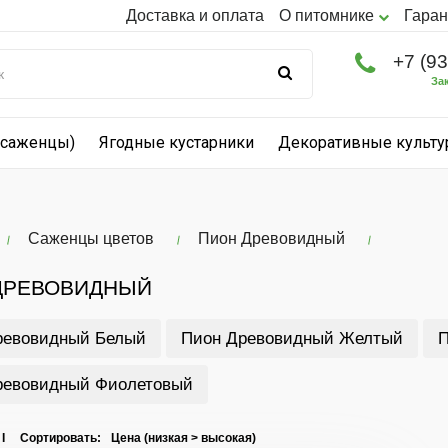
Доставка и оплата
О питомнике
Гаран
+7 (9
За
(саженцы)
Ягодные кустарники
Декоративные культ
Саженцы цветов
Пион Древовидный
ДРЕВОВИДНЫЙ
ревовидный Белый
Пион Древовидный Желтый
П
ревовидный Фиолетовый
 I Сортировать: