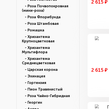
2 615 ₽
- Роза Почвопокровная
(мини-роза)
- Роза Флорибунда
- Роза Штамбовая
- Ромашка
- Хризантема
Крупноцветковая
- Хризантема
Мультифлора
- Хризантема
Среднецветковая
2 615 ₽
- Царская корона
- Эхинацея
- Гортензия
- Пион Травянистый
- Роза Чайно-Гибридная
- Георгин