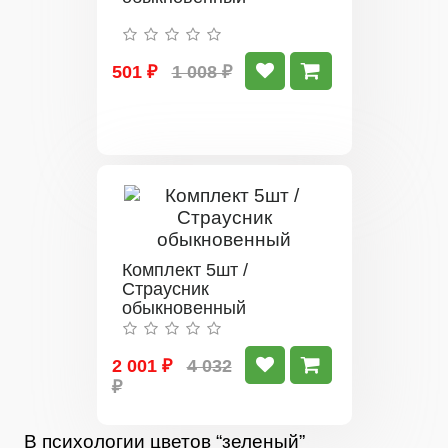
501 ₽
1 008 ₽
Комплект 5шт /
Страусник
обыкновенный
2 001 ₽
4 032
₽
В психологии цветов “зеленый”