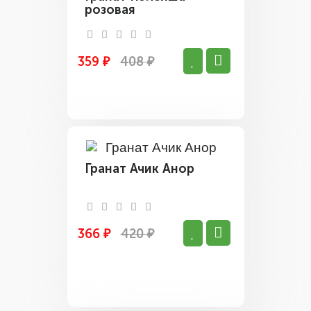
розовая
359 ₽
408 ₽
Гранат Ачик Анор
366 ₽
420 ₽