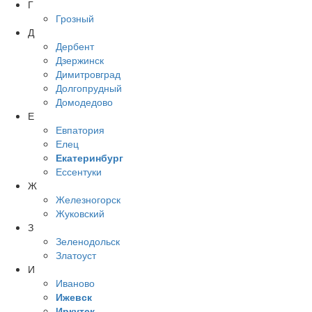
Г
Грозный
Д
Дербент
Дзержинск
Димитровград
Долгопрудный
Домодедово
Е
Евпатория
Елец
Екатеринбург
Ессентуки
Ж
Железногорск
Жуковский
З
Зеленодольск
Златоуст
И
Иваново
Ижевск
Иркутск