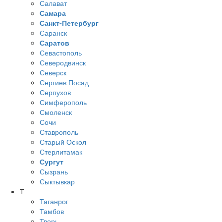
Салават
Самара
Санкт-Петербург
Саранск
Саратов
Севастополь
Северодвинск
Северск
Сергиев Посад
Серпухов
Симферополь
Смоленск
Сочи
Ставрополь
Старый Оскол
Стерлитамак
Сургут
Сызрань
Сыктывкар
Т
Таганрог
Тамбов
Тверь