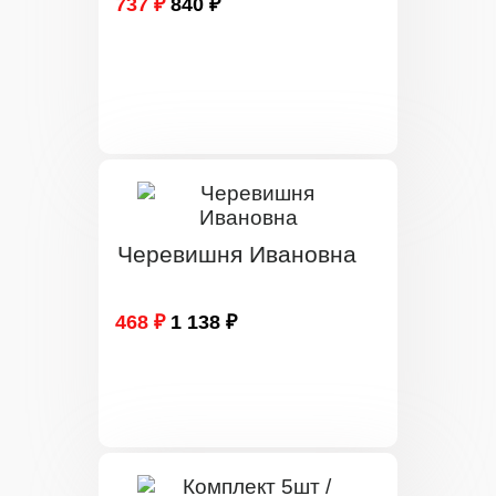
737 ₽
840 ₽
Черевишня Ивановна
468 ₽
1 138 ₽